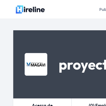
Pub
proyec
Acerca de
(0) Emp