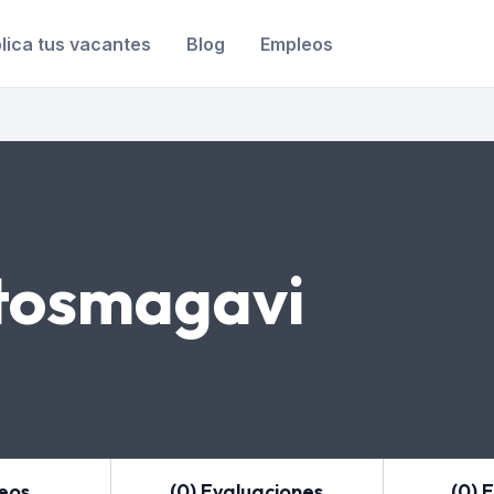
lica tus vacantes
Blog
Empleos
tosmagavi
leos
(0) Evaluaciones
(0) 