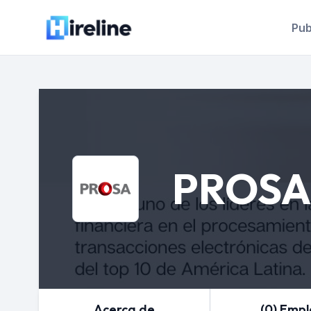
Pub
PROSA
Acerca de
(0) Emp