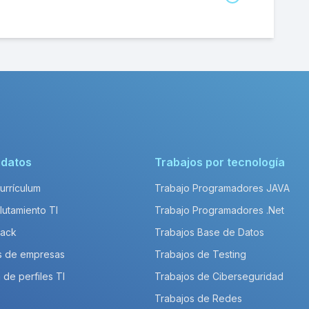
s?
foemación en PROSA al año?
 un PM en PROSA es de aproximadamente
lary_title en enterprise es de
o?
lary_title en enterprise es de
idatos
Trabajos por tecnología
Currículum
Trabajo Programadores JAVA
lutamiento TI
Trabajo Programadores .Net
Pack
Trabajos Base de Datos
s de empresas
Trabajos de Testing
 de perfiles TI
Trabajos de Ciberseguridad
Trabajos de Redes