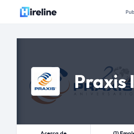
Pub
Praxis 
Acerca de
(1) Empl