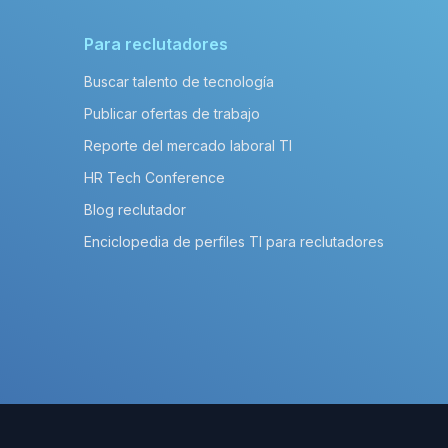
Para reclutadores
Buscar talento de tecnología
Publicar ofertas de trabajo
Reporte del mercado laboral TI
HR Tech Conference
Blog reclutador
Enciclopedia de perfiles TI para reclutadores