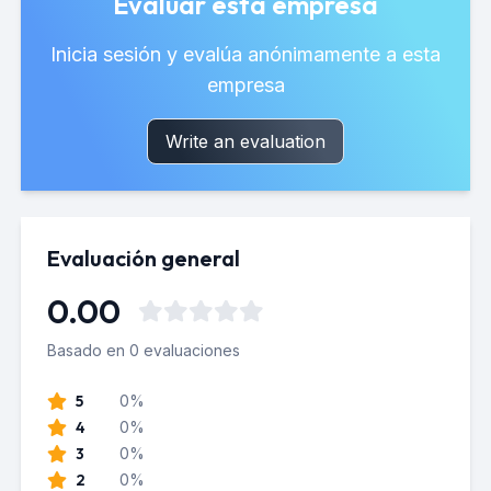
Evaluar esta empresa
Inicia sesión y evalúa anónimamente a esta
empresa
Write an evaluation
Evaluación general
0.00
Basado en 0 evaluaciones
5
0%
4
0%
3
0%
2
0%