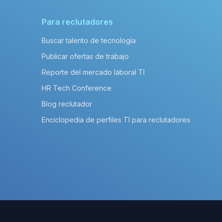
Para reclutadores
Buscar talento de tecnología
Publicar ofertas de trabajo
Reporte del mercado laboral TI
HR Tech Conference
Blog reclutador
Enciclopedia de perfiles TI para reclutadores