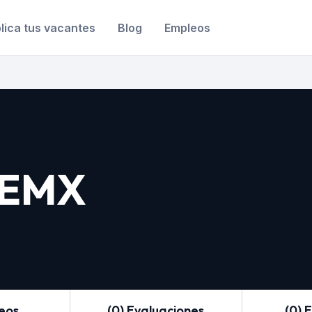
lica tus vacantes
Blog
Empleos
LEMX
leos
(0) Evaluaciones
(0) 