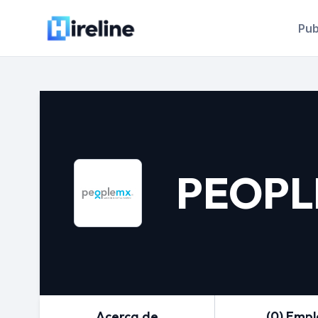
Pub
PEOP
Acerca de
(0) Emp