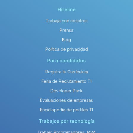
El salario neto anual promedio de un
salary_title en enterprise es de
Hireline
aproximadamente 120,000 MXN.
Trabaja con nosotros
Prensa
Blog
Política de privacidad
Para candidatos
Registra tu Currículum
Feria de Reclutamiento TI
Developer Pack
Evaluaciones de empresas
Enciclopedia de perfiles TI
Trabajos por tecnología
Trabajo Programadores JAVA