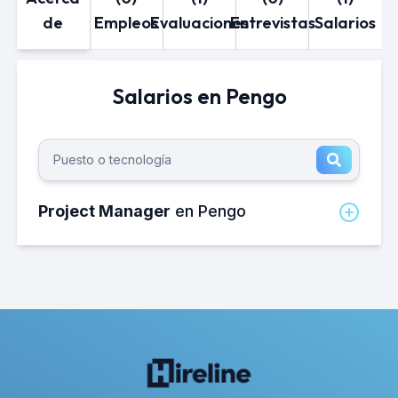
de
Empleos
Evaluaciones
Entrevistas
Salarios
Salarios en Pengo
Project Manager
en Pengo
¿Cuánto gana un Project Manager en
Pengo al mes?
El salario neto mensual promedio de un
Project Manager en Pengo es de
aproximadamente 10,000 MXN.
¿Cuánto gana un Project Manager en
Pengo al año?