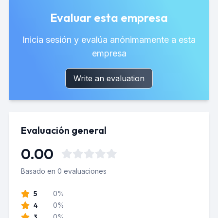
Evaluar esta empresa
Inicia sesión y evalúa anónimamente a esta
empresa
Write an evaluation
Evaluación general
0.00
Basado en 0 evaluaciones
5
0%
4
0%
3
0%