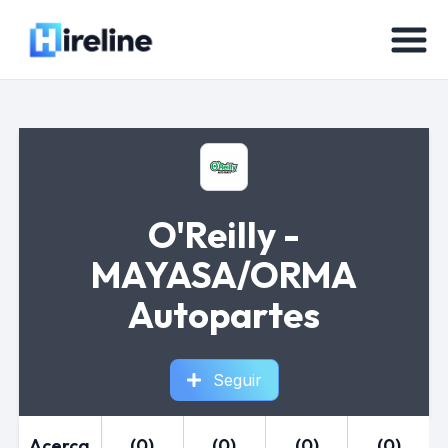
O'Reilly -
MAYASA/ORMA
Autopartes
Seguir
Acerca
(0)
(0)
(0)
(0)