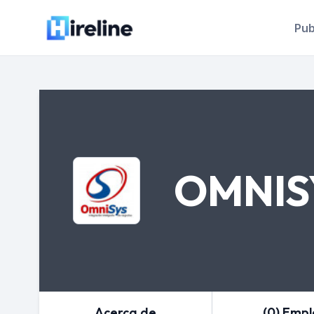
Pub
OMNIS
Acerca de
(0) Emp