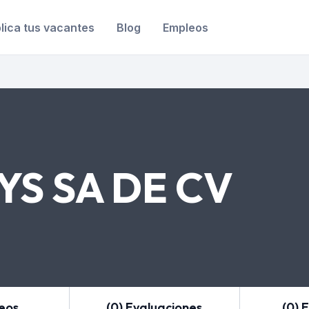
lica tus vacantes
Blog
Empleos
YS SA DE CV
leos
(0) Evaluaciones
(0) 