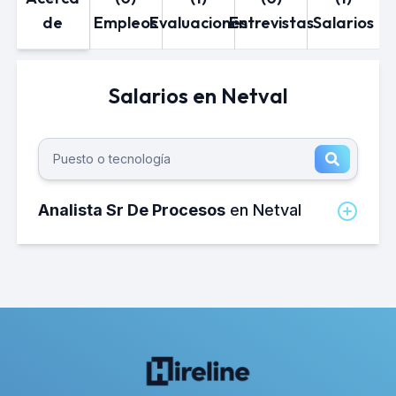
de
Empleos
Evaluaciones
Entrevistas
Salarios
Salarios en Netval
Analista Sr De Procesos
en Netval
¿Cuánto gana un Analista Sr de
procesos en Netval al mes?
El salario neto mensual promedio de un
Analista Sr de procesos en Netval es de
aproximadamente 15,000 MXN.
¿Cuánto gana un Analista Sr de
procesos en Netval al año?