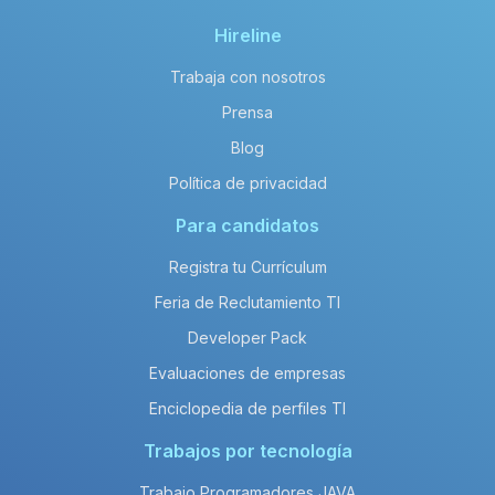
El salario neto anual promedio de un
salary_title en enterprise es de
Hireline
aproximadamente 180,000 MXN.
Trabaja con nosotros
Prensa
Blog
Política de privacidad
Para candidatos
Registra tu Currículum
Feria de Reclutamiento TI
Developer Pack
Evaluaciones de empresas
Enciclopedia de perfiles TI
Trabajos por tecnología
Trabajo Programadores JAVA