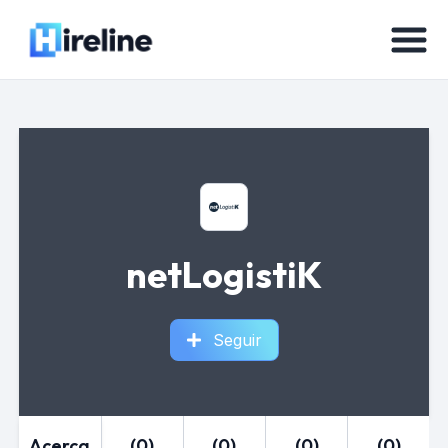
netLogistiK
Seguir
Acerca
(0)
(0)
(0)
(0)