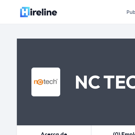
Pub
NC TEC
Acerca de
(0) Emp