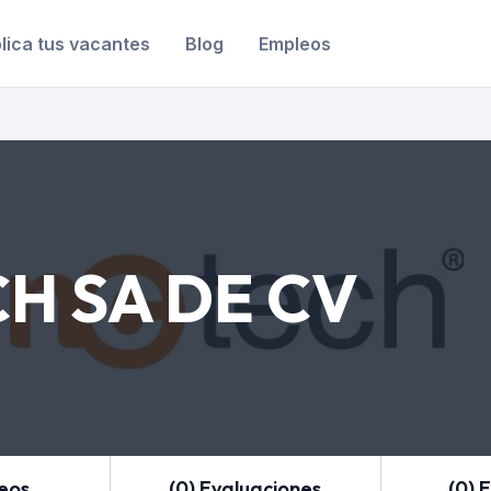
lica tus vacantes
Blog
Empleos
H SA DE CV
leos
(0) Evaluaciones
(0) 