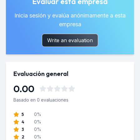
Evaluar esta empresa
Inicia sesión y evalúa anónimamente a esta
empresa
Write an evaluation
Evaluación general
0.00
Basado en 0 evaluaciones
5
0%
4
0%
3
0%
2
0%