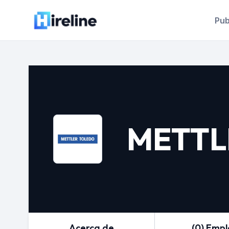
Pub
METTL
Acerca de
(0) Emp