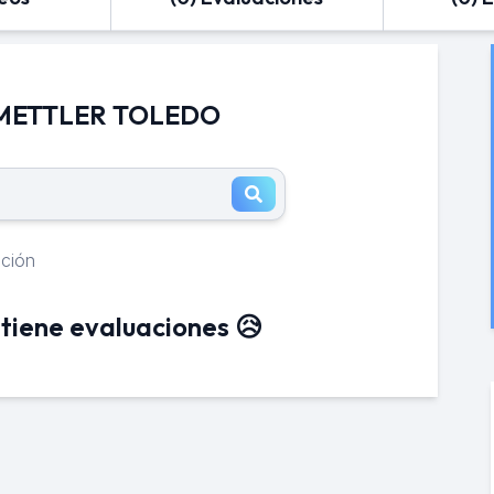
e METTLER TOLEDO
ación
tiene evaluaciones 😥