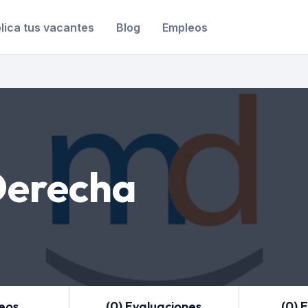
lica tus vacantes
Blog
Empleos
erecha
leos
(0) Evaluaciones
(0) 