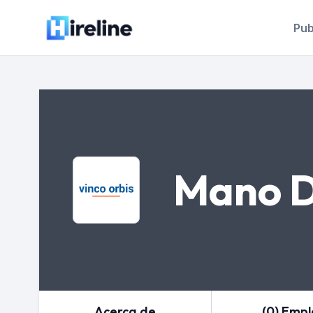
Pub
Mano D
Acerca de
(0) Emp