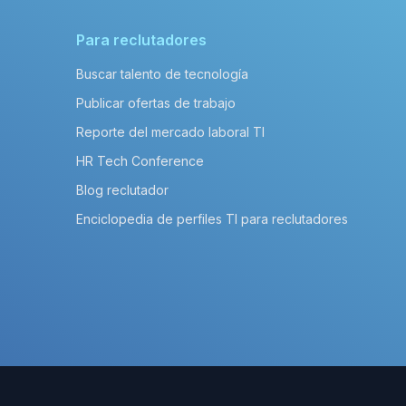
Para reclutadores
Buscar talento de tecnología
Publicar ofertas de trabajo
Reporte del mercado laboral TI
HR Tech Conference
Blog reclutador
Enciclopedia de perfiles TI para reclutadores