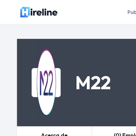
Pub
M22
Acerca de
(0) Emp