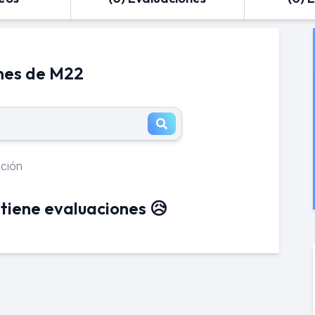
nes de M22
ación
tiene evaluaciones 😥