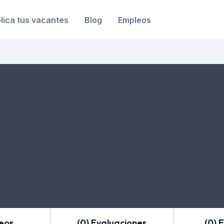
lica tus vacantes
Blog
Empleos
leos
(0) Evaluaciones
(0) 