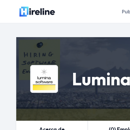
Pub
Lumina
Acerca de
(0) Emp