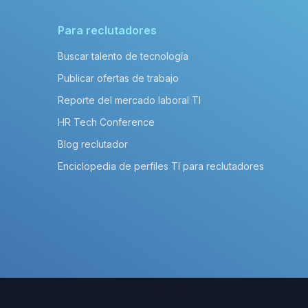
Para reclutadores
Buscar talento de tecnología
Publicar ofertas de trabajo
Reporte del mercado laboral TI
HR Tech Conference
Blog reclutador
Enciclopedia de perfiles TI para reclutadores