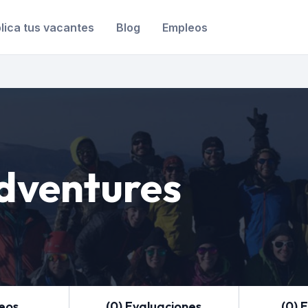
lica tus vacantes
Blog
Empleos
dventures
leos
(0) Evaluaciones
(0) 