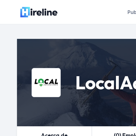
Pub
LocalA
Acerca de
(0) Emp