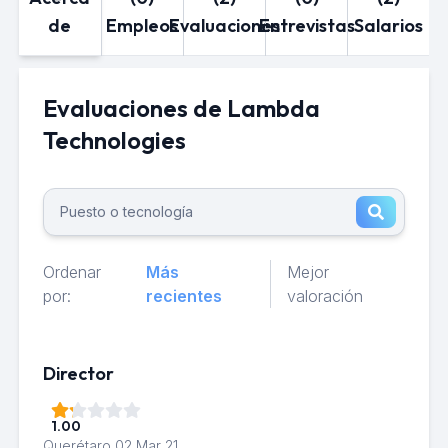
de
Empleos
Evaluaciones
Entrevistas
Salarios
Evaluaciones de Lambda
Technologies
Ordenar
Más
Mejor
por:
recientes
valoración
Director
1.00
Querétaro
02 Mar 21