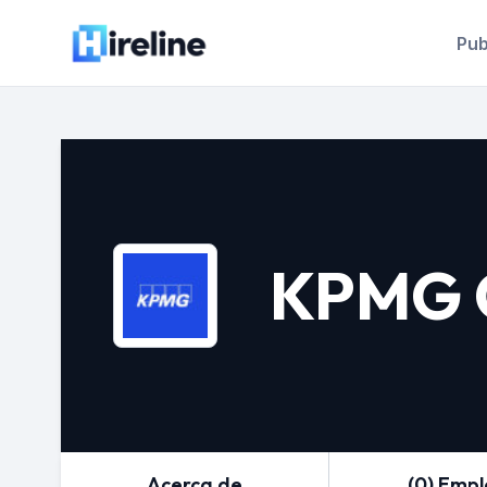
Pub
KPMG C
Acerca de
(0) Emp