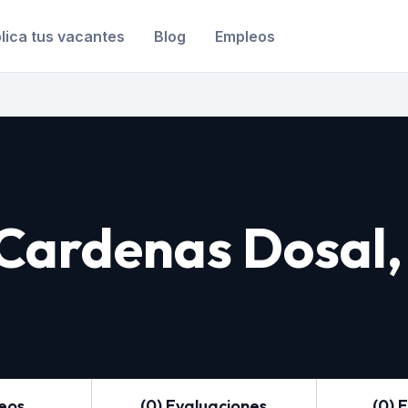
lica tus vacantes
Blog
Empleos
ardenas Dosal,
leos
(0) Evaluaciones
(0) 