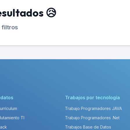
esultados 😥
filtros
idatos
Trabajos por tecnología
Currículum
Trabajo Programadores JAVA
lutamiento TI
Trabajo Programadores .Net
Pack
Trabajos Base de Datos