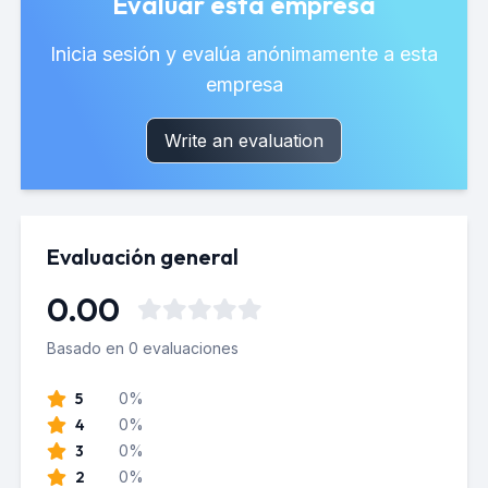
Evaluar esta empresa
Inicia sesión y evalúa anónimamente a esta
empresa
Write an evaluation
Evaluación general
0.00
Basado en 0 evaluaciones
5
0%
4
0%
3
0%
2
0%