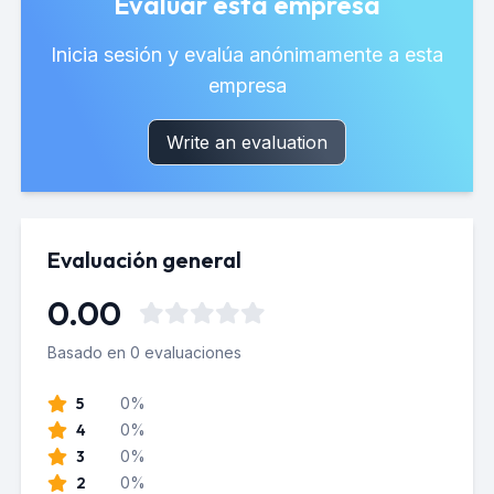
Evaluar esta empresa
Inicia sesión y evalúa anónimamente a esta
empresa
Write an evaluation
Evaluación general
0.00
Basado en 0 evaluaciones
5
0%
4
0%
3
0%
2
0%