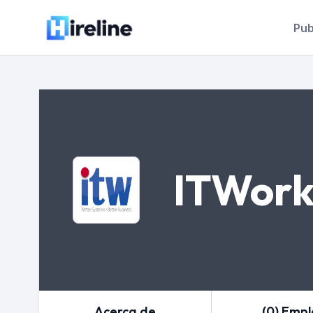
Pub
ITWork
Acerca de
(0) Emp