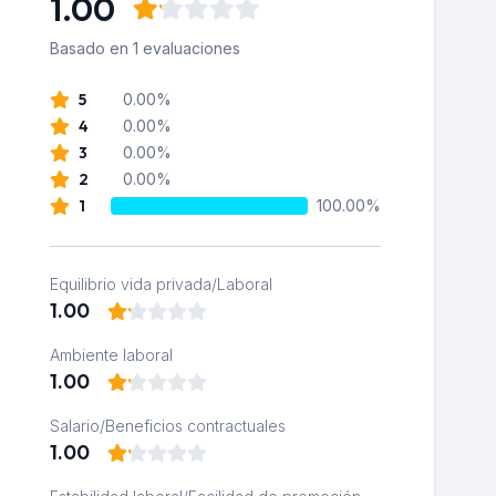
1.00
Basado en 1 evaluaciones
5
0.00%
4
0.00%
3
0.00%
2
0.00%
1
100.00%
Equilibrio vida privada/Laboral
1.00
Ambiente laboral
1.00
Salario/Beneficios contractuales
1.00