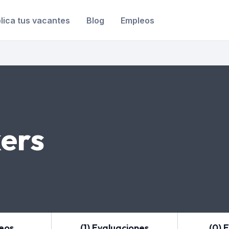
lica tus vacantes
Blog
Empleos
ers
leos
(1) Evaluaciones
(0) 