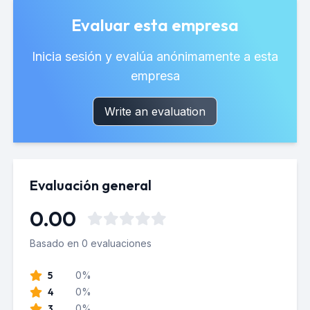
Evaluar esta empresa
Inicia sesión y evalúa anónimamente a esta
empresa
Write an evaluation
Evaluación general
0.00
Basado en 0 evaluaciones
5
0%
4
0%
3
0%