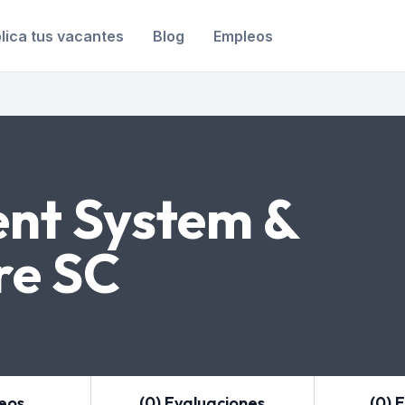
lica tus vacantes
Blog
Empleos
gent System &
re SC
leos
(0) Evaluaciones
(0) 