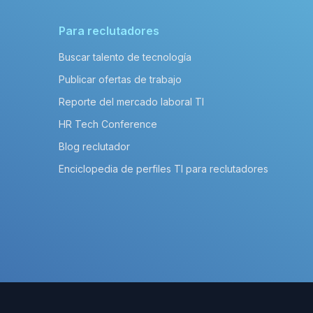
Para reclutadores
Buscar talento de tecnología
Publicar ofertas de trabajo
Reporte del mercado laboral TI
HR Tech Conference
Blog reclutador
Enciclopedia de perfiles TI para reclutadores