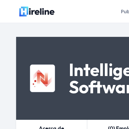
Pub
Intelli
Softwa
Acerca de
(0) Emp