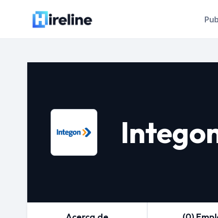
Pub
Intego
Acerca de
(0) Emp