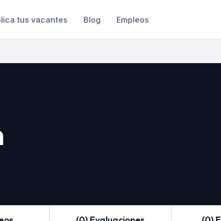
lica tus vacantes
Blog
Empleos
n
leos
(0) Evaluaciones
(0) 