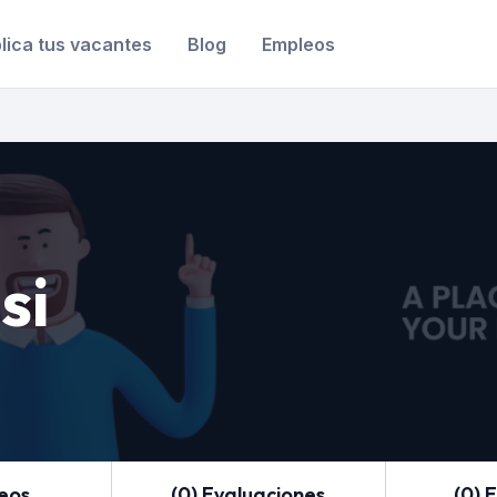
lica tus vacantes
Blog
Empleos
si
leos
(0) Evaluaciones
(0) 