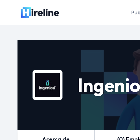
Pub
Ingenio
Acerca de
(0) Emp