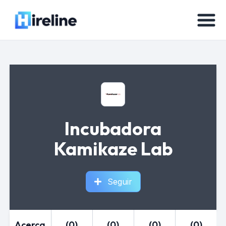
Incubadora
Kamikaze Lab
Seguir
Acerca
(0)
(0)
(0)
(0)