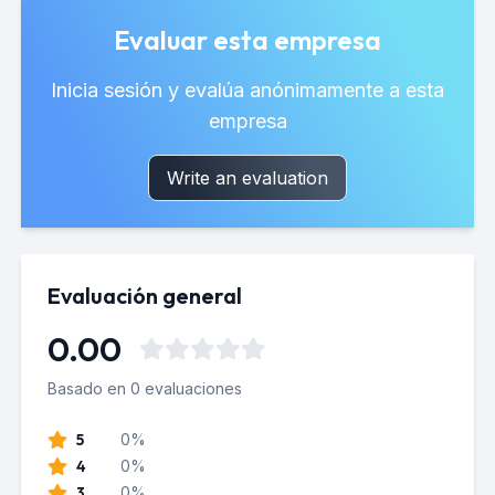
Evaluar esta empresa
Inicia sesión y evalúa anónimamente a esta
empresa
Write an evaluation
Evaluación general
0.00
Basado en 0 evaluaciones
5
0%
4
0%
3
0%