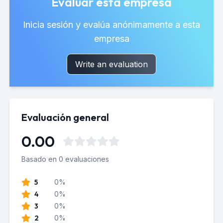
Evaluar esta empresa
Inicia sesión y evalúa anónimamente a esta
empresa
Write an evaluation
Evaluación general
0.00
Basado en 0 evaluaciones
5
0%
4
0%
3
0%
2
0%