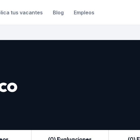
lica tus vacantes
Blog
Empleos
co
leos
(0) Evaluaciones
(0) 