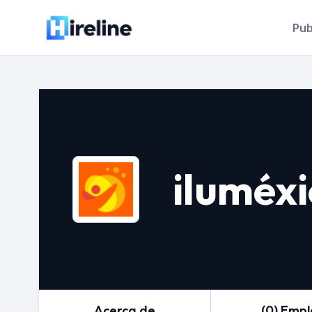
Pub
iluméxi
Acerca de
(0) Emp