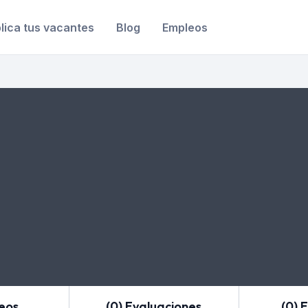
lica tus vacantes
Blog
Empleos
leos
(0) Evaluaciones
(0) 