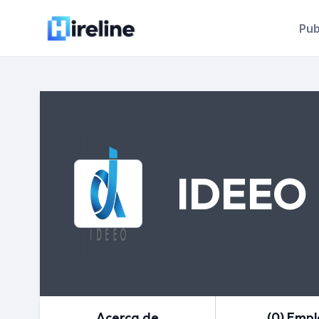
Pub
IDEEO
Acerca de
(0) Emp