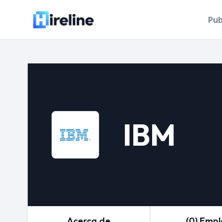
Pub
IBM
Acerca de
(0) Emp