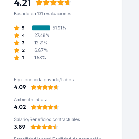
4.21
Basado en 131 evaluaciones
5
51.91%
4
27.48%
3
12.21%
2
6.87%
1
1.53%
Equilibrio vida privada/Laboral
4.09
Ambiente laboral
4.02
Salario/Beneficios contractuales
3.89