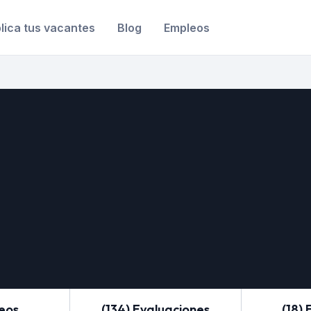
lica tus vacantes
Blog
Empleos
leos
(134) Evaluaciones
(18) 