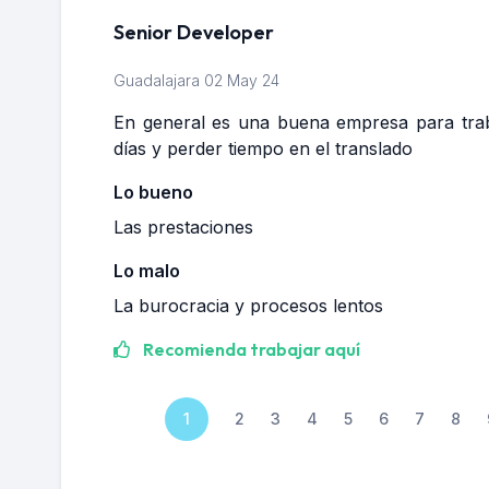
Senior Developer
Guadalajara
02 May 24
En general es una buena empresa para trabaj
días y perder tiempo en el translado
Lo bueno
Las prestaciones
Lo malo
La burocracia y procesos lentos
Recomienda trabajar aquí
1
2
3
4
5
6
7
8