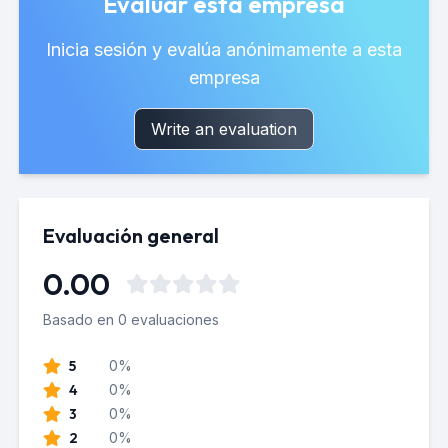
Evaluar esta empresa
Inicia sesión y evalúa anónimamente a esta
empresa
Write an evaluation
Evaluación general
0.00
Basado en 0 evaluaciones
5
0%
4
0%
3
0%
2
0%