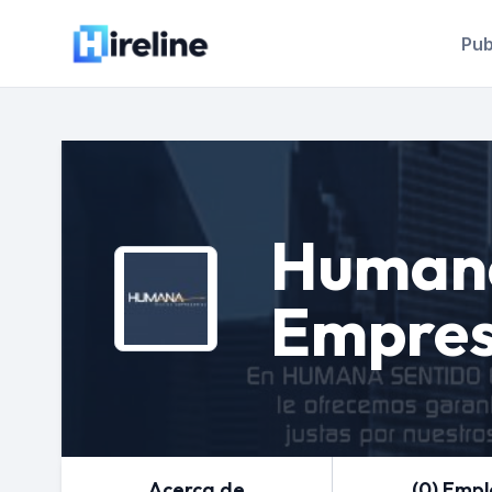
Pub
Humana
Empres
Acerca de
(0) Emp