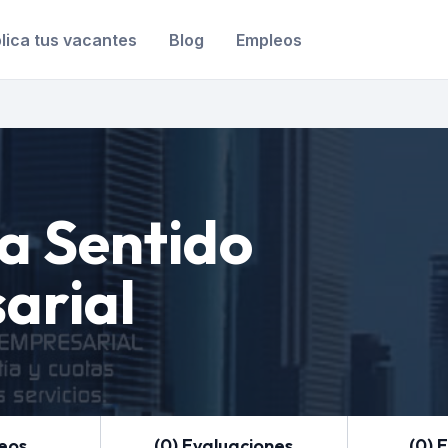
lica tus vacantes
Blog
Empleos
 Sentido
arial
leos
(0) Evaluaciones
(0) 