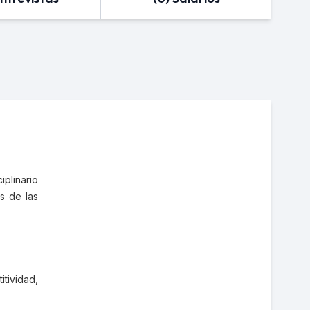
plinario
s de las
tividad,