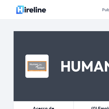
Pub
HUMAN
Acerca de
(0) Emp