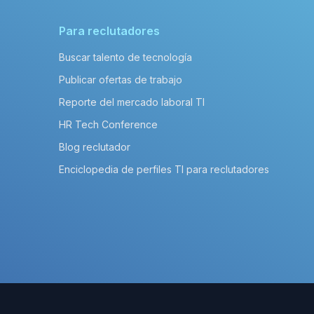
Para reclutadores
Buscar talento de tecnología
Publicar ofertas de trabajo
Reporte del mercado laboral TI
HR Tech Conference
Blog reclutador
Enciclopedia de perfiles TI para reclutadores