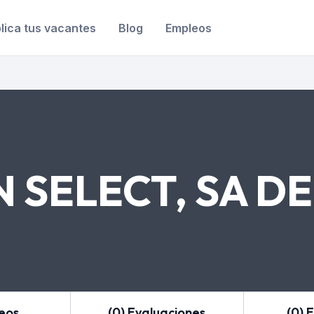
lica tus vacantes
Blog
Empleos
 SELECT, SA DE
leos
(0) Evaluaciones
(0) 