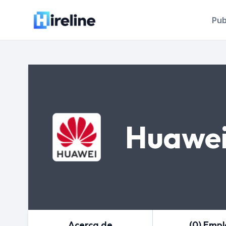
Pub
Huawei
Acerca de
(0) Emp