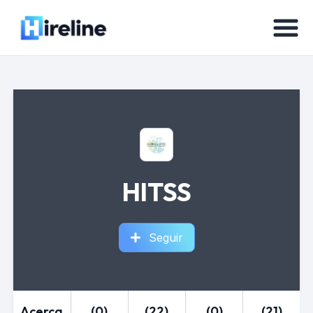
HITSS
Seguir
Acerca
(0)
(22)
(0)
(21)