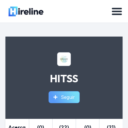
HITSS
Seguir
Acerca
(0)
(22)
(0)
(21)