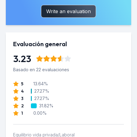
Write an evaluation
Evaluación general
3.23
Basado en 22 evaluaciones
5
13.64%
4
27.27%
3
27.27%
2
31.82%
1
0.00%
Equilibrio vida privada/Laboral