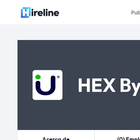
Pub
HEX By
Acerca de
(0) Emp