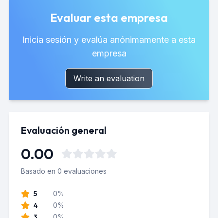
Evaluar esta empresa
Inicia sesión y evalúa anónimamente a esta
empresa
Write an evaluation
Evaluación general
0.00
Basado en 0 evaluaciones
5
0%
4
0%
3
0%