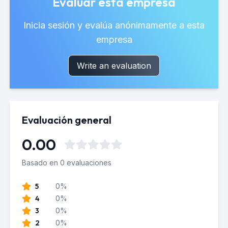
Evaluar esta empresa
Inicia sesión y evalúa anónimamente a esta
empresa
Write an evaluation
Evaluación general
0.00
Basado en 0 evaluaciones
5
0%
4
0%
3
0%
2
0%