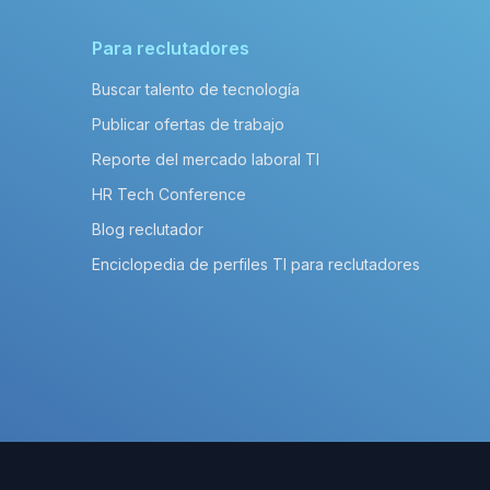
Para reclutadores
Buscar talento de tecnología
Publicar ofertas de trabajo
Reporte del mercado laboral TI
HR Tech Conference
Blog reclutador
Enciclopedia de perfiles TI para reclutadores