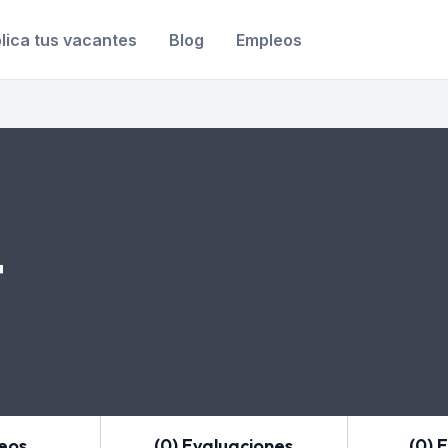
lica tus vacantes
Blog
Empleos
t
leos
(0) Evaluaciones
(0) 