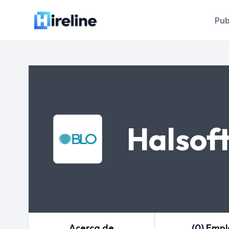
Pub
Halsof
Acerca de
(0) Emp