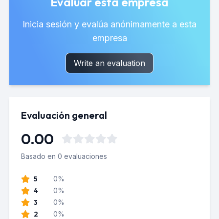
Evaluar esta empresa
Inicia sesión y evalúa anónimamente a esta
empresa
Write an evaluation
Evaluación general
0.00
Basado en 0 evaluaciones
5
0%
4
0%
3
0%
2
0%