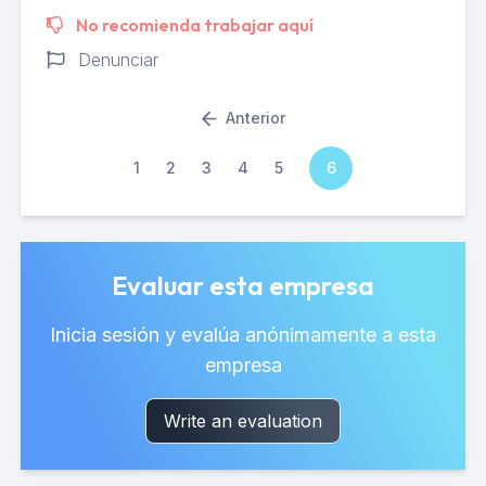
No recomienda trabajar aquí
Denunciar
Anterior
1
2
3
4
5
6
Evaluar esta empresa
Inicia sesión y evalúa anónimamente a esta
empresa
Write an evaluation