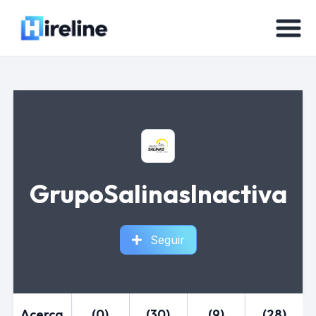
GrupoSalinasInactiva
Seguir
Acerca
(0)
(30)
(9)
(28)