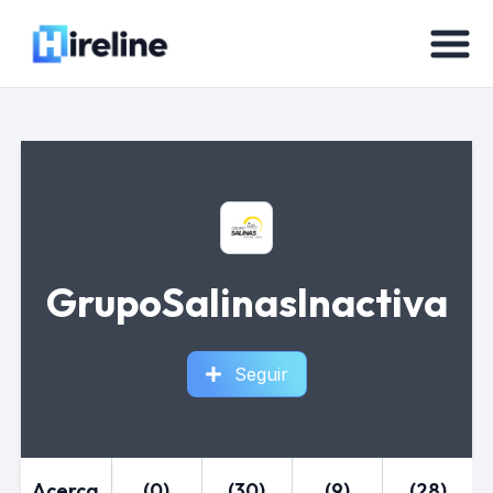
GrupoSalinasInactiva
Seguir
Acerca
(0)
(30)
(9)
(28)