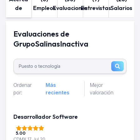
de
Empleos
Evaluaciones
Entrevistas
Salarios
Evaluaciones de
GrupoSalinasInactiva
Ordenar
Más
Mejor
por:
recientes
valoración
Desarrollador Software
5.00
CDMX
17 Jul 20