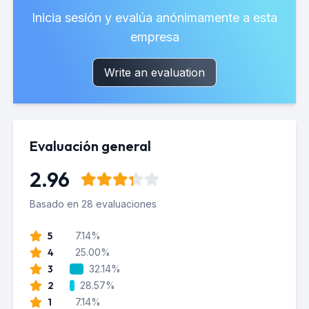
Inicia sesión y evalúa anónimamente a esta
empresa
Write an evaluation
Evaluación general
2.96
Basado en 28 evaluaciones
5
7.14%
4
25.00%
3
32.14%
2
28.57%
1
7.14%