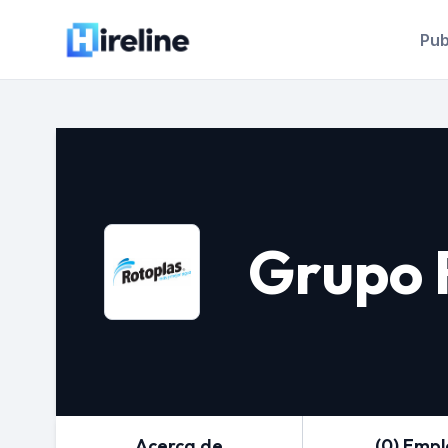
Pub
Grupo 
Acerca de
(0) Emp