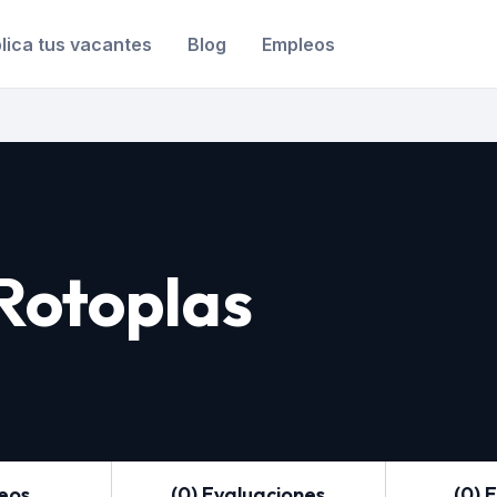
lica tus vacantes
Blog
Empleos
Rotoplas
leos
(0) Evaluaciones
(0) 