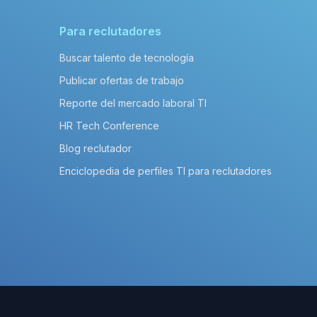
Para reclutadores
Buscar talento de tecnología
Publicar ofertas de trabajo
Reporte del mercado laboral TI
HR Tech Conference
Blog reclutador
Enciclopedia de perfiles TI para reclutadores