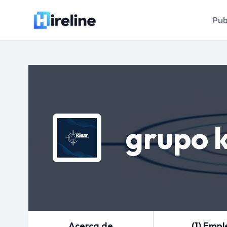
Pub
grupo 
Acerca de
(1) Empl