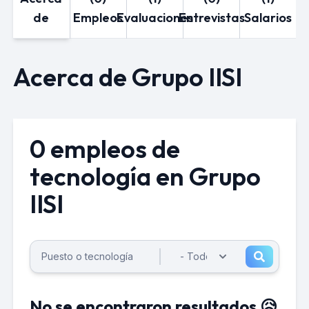
de
Empleos
Evaluaciones
Entrevistas
Salarios
Acerca de Grupo IISI
0 empleos de
tecnología en Grupo
IISI
No se encontraron resultados 😥