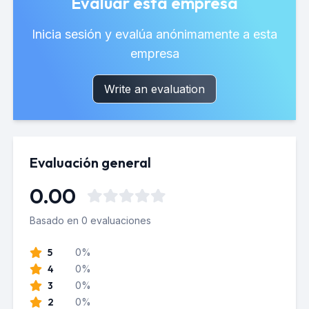
Evaluar esta empresa
Inicia sesión y evalúa anónimamente a esta
empresa
Write an evaluation
Evaluación general
0.00
Basado en 0 evaluaciones
5
0%
4
0%
3
0%
2
0%