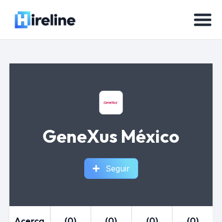
GeneXus México
Seguir
Acerca
(0)
(0)
(0)
(0)