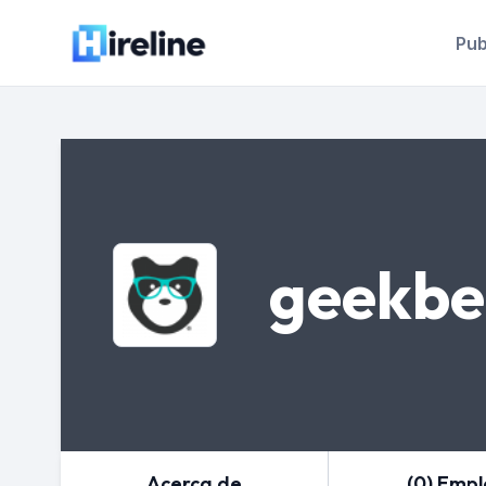
Pub
geekbe
Acerca de
(0) Emp