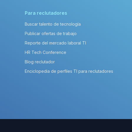
Para reclutadores
Buscar talento de tecnología
Publicar ofertas de trabajo
Reporte del mercado laboral TI
HR Tech Conference
Blog reclutador
Enciclopedia de perfiles TI para reclutadores