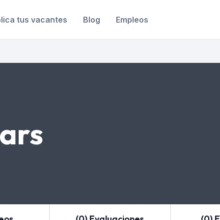
lica tus vacantes
Blog
Empleos
ars
leos
(0) Evaluaciones
(0) 